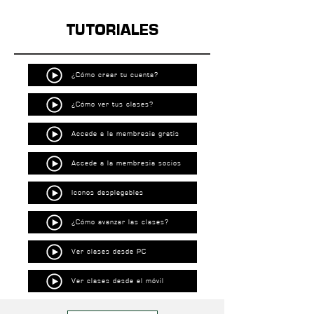
TUTORIALES
¿Cómo crear tu cuenta?
¿Cómo ver tus clases?
Accede a la membresia gratis
Accede a la membresia socios
Iconos desplegables
¿Cómo avanzar las clases?
Ver clases desde PC
Ver clases desde el móvil