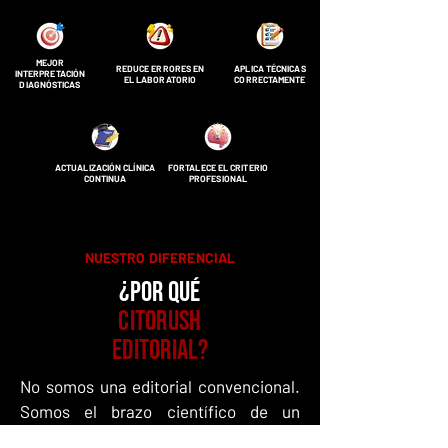
MEJOR
REDUCE ERRORES EN
APLICA TÉCNICAS
INTERPRETACIÓN
EL LABORATORIO
CORRECTAMENTE
DIAGNÓSTICAS
ACTUALIZACIÓN CLÍNICA
FORTALECE EL CRITERIO
CONTINUA
PROFESIONAL
NUESTRO DIFERENCIAL
¿Por qué
citorush
editorial?
No somos una editorial convencional.
Somos el brazo científico de un
ecosistema digital diseñado para el