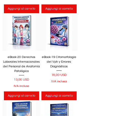
Aggiungi al carrello
Aggiungi al carrello
eBook-20 Derechos
eBook-19 Citomorfología
Laborales Internacionales
del Vph y Errores
del Personal de Anatomía
Diagnósticos
Patológica
Prezzo
18,00 USD
Prezzo
13,00 USD
IVA inclusa
IVA inclusa
Aggiungi al carrello
Aggiungi al carrello