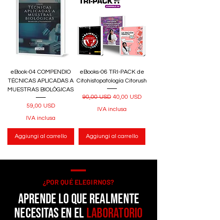
eBook-04 COMPENDIO
eBooks-06 TRI-PACK de
TÉCNICAS APLICADAS A
Citohistopatología Citorush
MUESTRAS BIOLÓGICAS
Prezzo regolare
Prezzo scontato
90,00 USD
40,00 USD
Prezzo
59,00 USD
IVA inclusa
IVA inclusa
Aggiungi al carrello
Aggiungi al carrello
¿POR QUÉ ELEGIRNOS?
APRENDE LO QUE REALMENTE
NECESITAS EN EL
LABORATORIO