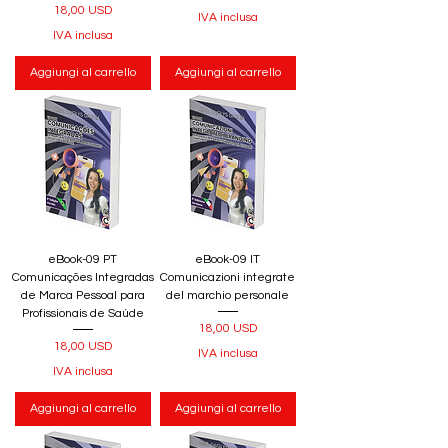
Prezzo
18,00 USD
IVA inclusa
IVA inclusa
Aggiungi al carrello
Aggiungi al carrello
eBook-09 PT
eBook-09 IT
Comunicações Integradas
Comunicazioni integrate
de Marca Pessoal para
del marchio personale
Profissionais de Saúde
Prezzo
18,00 USD
Prezzo
18,00 USD
IVA inclusa
IVA inclusa
Aggiungi al carrello
Aggiungi al carrello