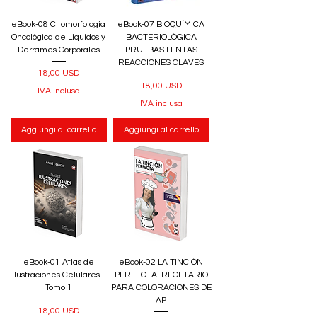
eBook-08 Citomorfología
eBook-07 BIOQUÍMICA
Oncológica de Líquidos y
BACTERIOLÓGICA
Derrames Corporales
PRUEBAS LENTAS
REACCIONES CLAVES
Prezzo
18,00 USD
Prezzo
18,00 USD
IVA inclusa
IVA inclusa
Aggiungi al carrello
Aggiungi al carrello
eBook-01 Atlas de
eBook-02 LA TINCIÓN
Ilustraciones Celulares -
PERFECTA: RECETARIO
Tomo 1
PARA COLORACIONES DE
AP
Prezzo
18,00 USD