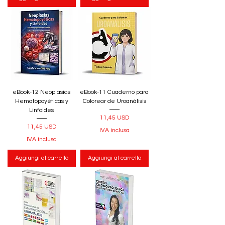
eBook-12 Neoplasias
eBook-11 Cuaderno para
Hematopoyéticas y
Colorear de Uroanálisis
Linfoides
Prezzo
11,45 USD
Prezzo
11,45 USD
IVA inclusa
IVA inclusa
Aggiungi al carrello
Aggiungi al carrello