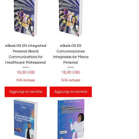
eBook-09 EN Integrated
eBook-09 ES
Personal Brand
Comunicaciones
Communications for
Integradas de Marca
Healthcare Professional
Personal
Prezzo
Prezzo
18,00 USD
18,00 USD
IVA inclusa
IVA inclusa
Aggiungi al carrello
Aggiungi al carrello