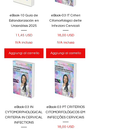
eBook-10 Guía de
eBook-03 IT Criteri
Estandarización en
Citomorfologici delle
Uroanálisis 2025
Infezioni Cervicali
Prezzo
Prezzo
11,45 USD
18,00 USD
IVA inclusa
IVA inclusa
Aggiungi al carrello
Aggiungi al carrello
eBook-03 IN
eBook-03 PT CRITÉRIOS
CYTOMORPHOLOGICAL
CITOMORFOLÓGICOS EM
CRITERIA IN CERVICAL
INFECÇÕES CERVICAIS
INFECTIONS
Prezzo
18,00 USD