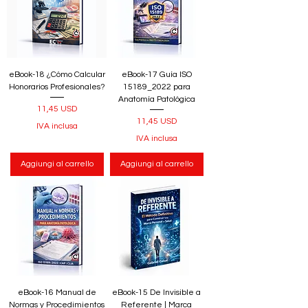
eBook-18 ¿Cómo Calcular
eBook-17 Guía ISO
Honorarios Profesionales?
15189_2022 para
Anatomía Patológica
Prezzo
11,45 USD
Prezzo
11,45 USD
IVA inclusa
IVA inclusa
Aggiungi al carrello
Aggiungi al carrello
eBook-16 Manual de
eBook-15 De Invisible a
Normas y Procedimientos
Referente | Marca