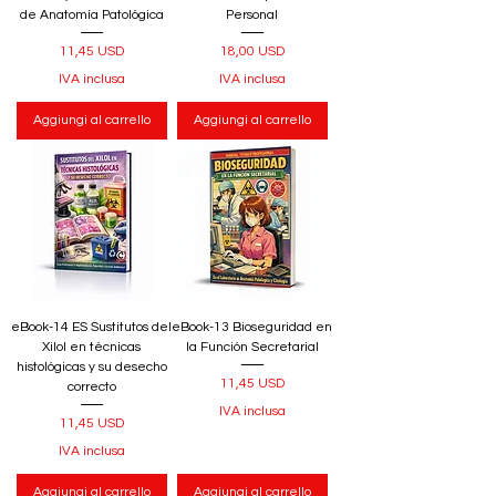
de Anatomía Patológica
Personal
Prezzo
Prezzo
11,45 USD
18,00 USD
IVA inclusa
IVA inclusa
Aggiungi al carrello
Aggiungi al carrello
eBook-14 ES Sustitutos del
eBook-13 Bioseguridad en
Xilol en técnicas
la Función Secretarial
histológicas y su desecho
Prezzo
11,45 USD
correcto
IVA inclusa
Prezzo
11,45 USD
IVA inclusa
Aggiungi al carrello
Aggiungi al carrello