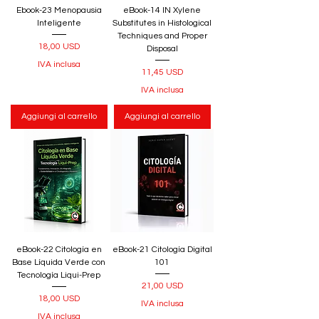
Ebook-23 Menopausia
eBook-14 IN Xylene
Inteligente
Substitutes in Histological
Techniques and Proper
Prezzo
18,00 USD
Disposal
IVA inclusa
Prezzo
11,45 USD
IVA inclusa
Aggiungi al carrello
Aggiungi al carrello
eBook-22 Citología en
eBook-21 Citología Digital
Base Líquida Verde con
101
Tecnología Liqui-Prep
Prezzo
21,00 USD
Prezzo
18,00 USD
IVA inclusa
IVA inclusa