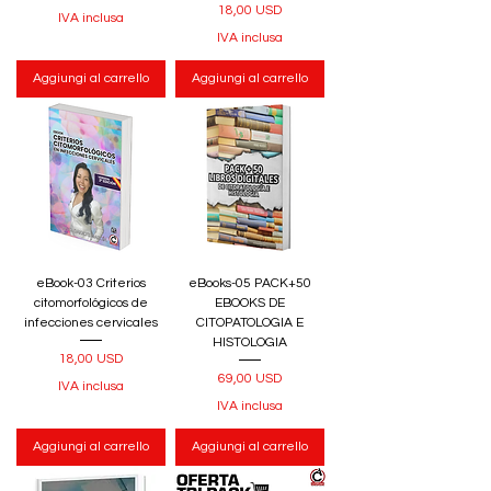
Prezzo
18,00 USD
IVA inclusa
IVA inclusa
Aggiungi al carrello
Aggiungi al carrello
eBook-03 Criterios
eBooks-05 PACK+50
citomorfológicos de
EBOOKS DE
infecciones cervicales
CITOPATOLOGIA E
HISTOLOGIA
Prezzo
18,00 USD
Prezzo
69,00 USD
IVA inclusa
IVA inclusa
Aggiungi al carrello
Aggiungi al carrello