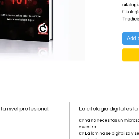
citolog
Citolog
Tradicio
una ob
citotec
Add 
laborat
compren
tecnolo
A lo la
✔ La ev
hacia lo
✔ Fund
Imaging 
✔ Cómo 
Artifici
 nivel profesional:
La citología digital es l
✔ Aplic
citologí
👉 Ya no necesitas un microsc
✔ Imple
muestra
laborat
👉 La lámina se digitaliza y 