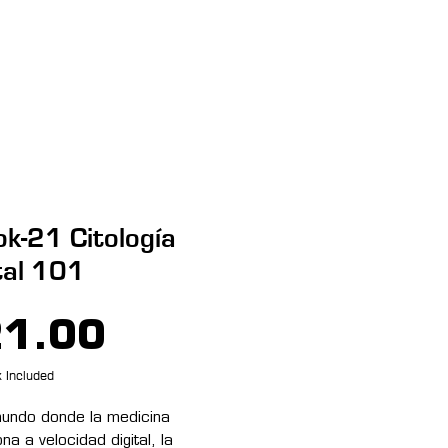
Entrar
más
k-21 Citología
tal 101
Price
1.00
 Included
mundo donde la medicina
na a velocidad digital, la