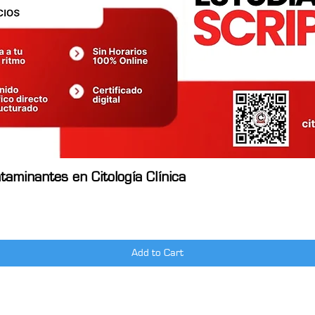
aminantes en Citología Clínica
Quick View
Add to Cart