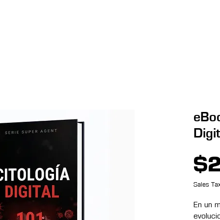
Menú desplegable
Copia de Soluciones
Copia de Copia de Soluciones
eBoo
Digi
$2
Sales Tax
En un 
evolucio