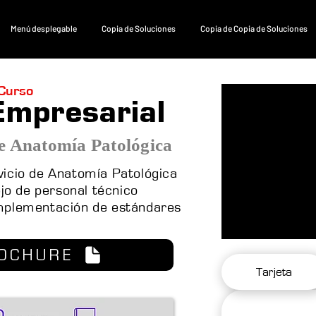
Menú desplegable
Copia de Soluciones
Copia de Copia de Soluciones
Curso
Empresarial
e Anatomía Patológica
rvicio de Anatomía Patológica
jo de personal técnico
implementación de estándares
OCHURE
Tarjeta