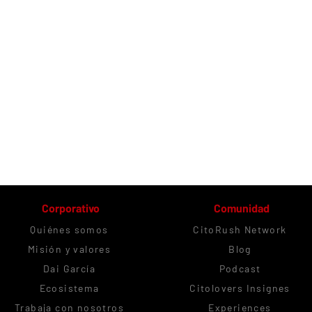
Corporativo
Comunidad
Quiénes somos
CitoRush Network
Misión y valores
Blog
Dai García
Podcast
Ecosistema
Citolovers Insignes
Trabaja con nosotros
Experiences