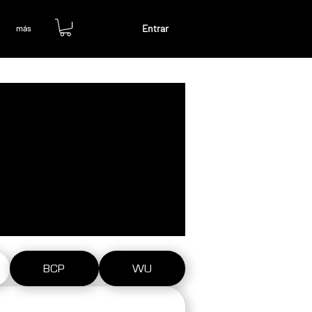
Entrar
más
BCP
WU